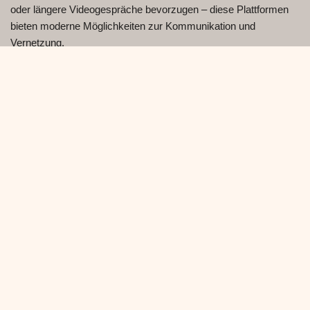
oder längere Videogespräche bevorzugen – diese Plattformen
bieten moderne Möglichkeiten zur Kommunikation und
Vernetzung.
📍
Neue Plattform-Rezensionen folgen in Kürze!
Wir aktualisieren diesen Abschnitt fortlaufend mit den neuesten
und zuverlässigsten Videokommunikationsdiensten.
Hinweis: Alle hier aufgeführten Plattformen sind für Nutzer ab 18
Jahren bestimmt und so konzipiert, dass sie eine respektvolle
und sichere Kommunikation unterstützen.
Haftungsausschluss:
Ohmegull fungiert ausschließlich
als Web-Schnittstelle, die den offiziellen Video-Chat-
Frame von CooMeet einbettet. Alle Benutzerkonten,
persönlichen Daten und Chat-Inhalte gehören CooMeet
und werden von CooMeet gemäß deren eigenen