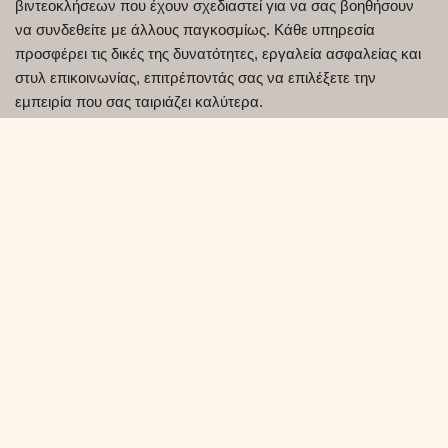
βιντεοκλήσεων που έχουν σχεδιαστεί για να σας βοηθήσουν
να συνδεθείτε με άλλους παγκοσμίως. Κάθε υπηρεσία
προσφέρει τις δικές της δυνατότητες, εργαλεία ασφαλείας και
στυλ επικοινωνίας, επιτρέποντάς σας να επιλέξετε την
εμπειρία που σας ταιριάζει καλύτερα.
📍
Νέες κριτικές πλατφόρμας έρχονται σύντομα!
Συνεχίζουμε να επεκτείνουμε αυτήν την ενότητα με
ενημερωμένες και αξιόπιστες πλατφόρμες βιντεοεπικοινωνίας.
Σημείωση: Όλες οι πλατφόρμες που παρουσιάζονται εδώ
προορίζονται για χρήστες ηλικίας 18 ετών και άνω και έχουν
σχεδιαστεί για να υποστηρίζουν την ασφαλή και σεβαστή
επικοινωνία.
Αρνηση:
Το Ohmegull λειτουργεί αποκλειστικά ως μια
διεπαφή ιστού που ενσωματώνει το επίσημο πλαίσιο
συνομιλίας μέσω βίντεο του CooMeet. Όλοι οι