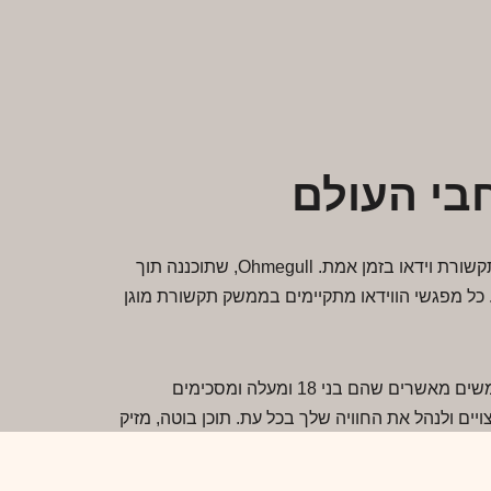
Ohmegull היא פלטפורמת צ'אט וידאו גלובלית מודרנית המאפשרת למבוגרים להתחבר עם אנשים מכל העולם באמצעות תקשורת וידאו בזמן אמת. Ohmegull, שתוכננה תוך
ל מפגשי הווידאו מתקיימים בממשק תקשורת מוגן
מה שמייחד את Ohmegull הוא המיקוד החזק שלו בבטיחות המשתמש, שקיפות ושליטה. לפני הצטרפות לכל שיחה, המשתמשים מאשרים שהם בני 18 ומעלה ומסכימים
ם ולנהל את החוויה שלך בכל עת. תוכן בוטה, מזיק