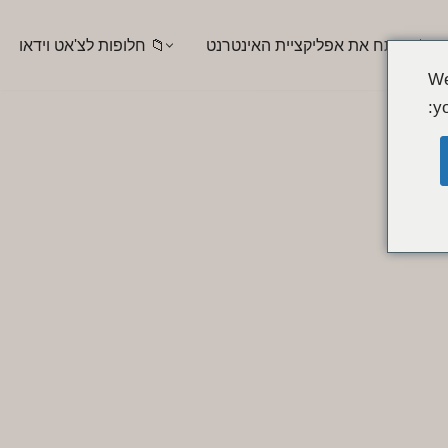
📲 פתח את אפליקציית האינטרנט
📁 חלופות לצ'אט וידאו
We
yo