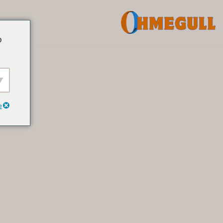
דלג
o
לתוכן
e