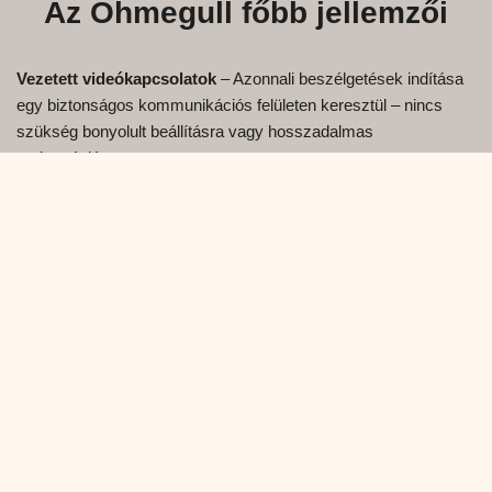
Az Ohmegull főbb jellemzői
Vezetett videókapcsolatok
– Azonnali beszélgetések indítása
egy biztonságos kommunikációs felületen keresztül – nincs
szükség bonyolult beállításra vagy hosszadalmas
regisztrációra.
Ingyenes hozzáférés
– Élvezd az alapvető funkciókat, mint
például a videochat, a szöveges chat, a DUO mód és az
alapvető szűrők teljesen ingyenesen.
Prémium opciók
– Növeld meg a csevegési idődet rugalmas
perccsomagokkal (10 perc – $5, 60 perc – $25, 360 perc –
$100). Minden fizetés biztonságosan történik az CooMeet
ellenőrzött fizetési rendszerén keresztül.
Témabeállítások
– Válasszon beszélgetési témákat, hogy