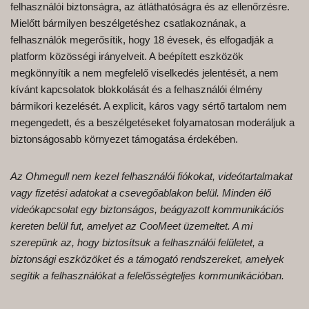
felhasználói biztonságra, az átláthatóságra és az ellenőrzésre.
Mielőtt bármilyen beszélgetéshez csatlakoznának, a
felhasználók megerősítik, hogy 18 évesek, és elfogadják a
platform közösségi irányelveit. A beépített eszközök
megkönnyítik a nem megfelelő viselkedés jelentését, a nem
kívánt kapcsolatok blokkolását és a felhasználói élmény
bármikori kezelését. A explicit, káros vagy sértő tartalom nem
megengedett, és a beszélgetéseket folyamatosan moderáljuk a
biztonságosabb környezet támogatása érdekében.
Az Ohmegull nem kezel felhasználói fiókokat, videótartalmakat
vagy fizetési adatokat a csevegőablakon belül. Minden élő
videókapcsolat egy biztonságos, beágyazott kommunikációs
kereten belül fut, amelyet az CooMeet üzemeltet. A mi
szerepünk az, hogy biztosítsuk a felhasználói felületet, a
biztonsági eszközöket és a támogató rendszereket, amelyek
segítik a felhasználókat a felelősségteljes kommunikációban.