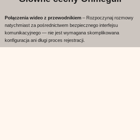
Połączenia wideo z przewodnikiem
– Rozpoczynaj rozmowy
natychmiast za pośrednictwem bezpiecznego interfejsu
komunikacyjnego — nie jest wymagana skomplikowana
konfiguracja ani długi proces rejestracji.
Bezpłatny dostęp
– Korzystaj z podstawowych funkcji, takich
jak czat wideo, czat tekstowy, tryb DUO i podstawowe filtry,
całkowicie za darmo.
Opcje Premium
– Wydłuż czas czatu dzięki elastycznym
pakietom minut (10 minut – $5, 60 minut – $25, 360 minut –
$100). Wszystkie płatności są przetwarzane bezpiecznie za
pośrednictwem zweryfikowanego systemu płatności CooMeet.
Preferencje tematyczne
– Wybieraj tematy rozmów, które
pomogą Ci nawiązać kontakt z użytkownikami o podobnych