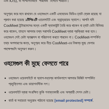
এবং iOS), যা সম্মিলিতভাবে "পরিষেবা" হিসাবে পরিচিত।
অনুগ্রহ করে মনে রাখবেন যে ওহমেগুলে একটি এমবেডেড ভিডিও চ্যাট ফ্রেম রয়েছে যা
প্রদান করা হয়েছে
১টিপি৪২টি
ওয়েবসাইট এবং অ্যান্ড্রয়েড অ্যাপে। আপনি যদি
CooMeet ইন্টারফেসের মধ্যে একটি অ্যাকাউন্ট তৈরি করে থাকেন বা চ্যাট ডেটা বিনিময়
করে থাকেন, তাহলে আপনার তথ্য সরাসরি CooMeet দ্বারা প্রক্রিয়া করা হবে।
ওহমেগুল সেই ডেটা অ্যাক্সেস বা পরিচালনা করতে পারবেন না। CooMeet-সম্পর্কিত
তথ্য অপসারণের জন্য, অনুগ্রহ করে নীচে CooMeet-এর নিজস্ব মুছে ফেলার
পদক্ষেপগুলি অনুসরণ করুন।
ওহমেগুল কী মুছে ফেলতে পারে
ওহমেগুল ওয়েবসাইটে বা অ্যাপ-মধ্যস্থ কার্যকলাপে আপনার ভিজিট সম্পর্কিত
প্রযুক্তিগত এবং ডায়াগনস্টিক লগ।
ওয়েবসাইট দ্বারা সংরক্ষিত কুকি শনাক্তকারী এবং অস্থায়ী সেশন ডেটা।
বার্তা বা সহায়তা অনুরোধ পাঠানো হয়েছে
[email protected]
সম্পর্কে
.