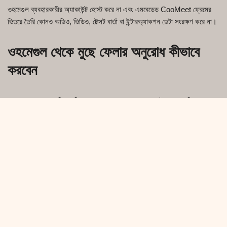
ওহমেগুল ব্যবহারকারীর অ্যাকাউন্ট হোস্ট করে না এবং এমবেডেড CooMeet ফ্রেমের
ভিতরে তৈরি কোনও অডিও, ভিডিও, টেক্সট বার্তা বা ইন্টারঅ্যাকশন ডেটা সংরক্ষণ করে না।
ওহমেগুল থেকে মুছে ফেলার অনুরোধ কীভাবে
করবেন
ওহমেগুল দ্বারা সরাসরি সংরক্ষিত যেকোনো তথ্য মুছে ফেলতে, এই পদক্ষেপগুলি অনুসরণ
করুন:
একটি ইমেল পাঠান
[email protected]
সম্পর্কে
"ডেটা মুছে ফেলার অনুরোধ"
বিষয়বস্তু সহ।
নিম্নলিখিত বিবরণ অন্তর্ভুক্ত করুন:
আমাদের ওয়েবসাইট বা অ্যাপে ব্যবহৃত ইমেল ঠিকানা (যদি প্রযোজ্য হয়)।
আপনার দেশ/অঞ্চল (যেমন, EU – GDPR, US – CCPA)।