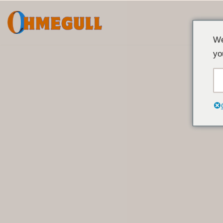
ข้าม
We
ไป
yo
ที่
เนื้อหา