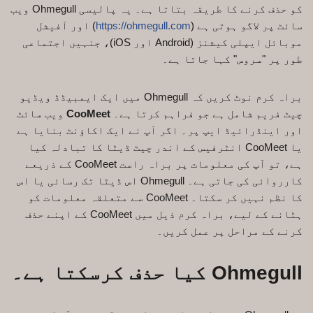
کو حذف کرنے کا طریقہ بتاتا ہے۔ یہ پالیسی Ohmegull ویب
سائٹ پر لاگو ہوتی ہے (
https://ohmegull.com
) اور آفیشل
موبائل ایپلی کیشنز (Android اور iOS)، جنہیں اجتماعی
طور پر "سروس" کہا جاتا ہے۔
براہ کرم نوٹ کریں کہ Ohmegull میں ایک ایمبیڈڈ ویڈیو
چیٹ فریم شامل ہے جو فراہم کرتا ہے۔
CooMeet
ویب سائٹ
اور اینڈرائیڈ ایپ پر۔ اگر آپ نے ایک اکاؤنٹ بنایا ہے
یا CooMeet انٹرفیس کے اندر چیٹ ڈیٹا کا تبادلہ کیا
ہے، تو آپ کی معلومات پر براہ راست CooMeet کے ذریعے
کارروائی کی جاتی ہے۔ Ohmegull اس ڈیٹا تک رسائی یا اس
کا نظم نہیں کر سکتا۔ CooMeet سے متعلقہ معلومات کو
ہٹانے کے لیے، براہ کرم ذیل میں CooMeet کے اپنے حذف
کرنے کے مراحل پر عمل کریں۔
Ohmegull کیا حذف کرسکتا ہے۔