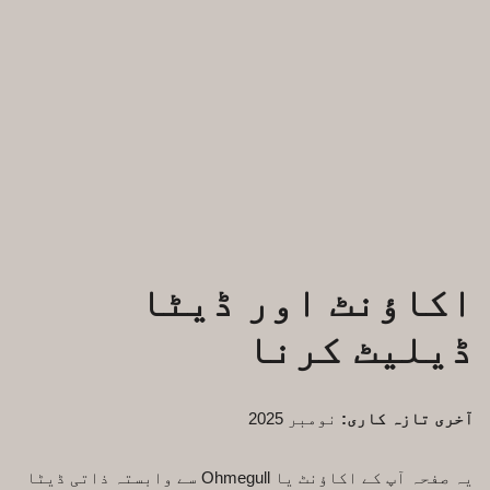
اکاؤنٹ اور ڈیٹا
ڈیلیٹ کرنا
آخری تازہ کاری:
نومبر 2025
یہ صفحہ آپ کے اکاؤنٹ یا Ohmegull سے وابستہ ذاتی ڈیٹا