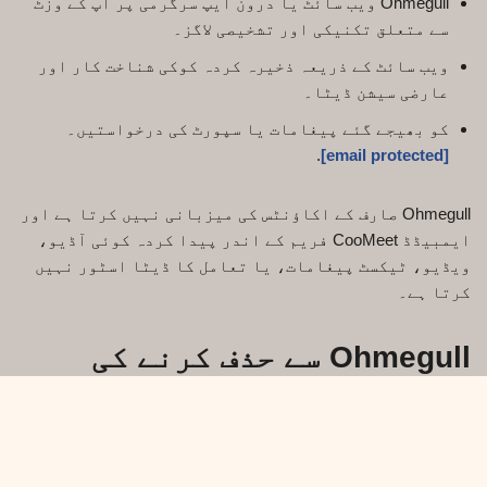
Ohmegull ویب سائٹ یا درون ایپ سرگرمی پر آپ کے وزٹ
سے متعلق تکنیکی اور تشخیصی لاگز۔
ویب سائٹ کے ذریعہ ذخیرہ کردہ کوکی شناخت کار اور
عارضی سیشن ڈیٹا۔
کو بھیجے گئے پیغامات یا سپورٹ کی درخواستیں۔
.
[email protected]
Ohmegull صارف کے اکاؤنٹس کی میزبانی نہیں کرتا ہے اور
ایمبیڈڈ CooMeet فریم کے اندر پیدا کردہ کوئی آڈیو،
ویڈیو، ٹیکسٹ پیغامات، یا تعامل کا ڈیٹا اسٹور نہیں
کرتا ہے۔
Ohmegull سے حذف کرنے کی
درخواست کیسے کریں۔
Ohmegull کے ذریعے براہ راست ذخیرہ کردہ کسی بھی